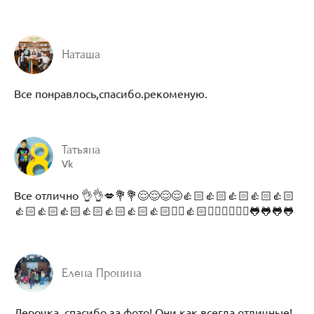
Наташа
Все понравлось,спасибо.рекоменую.
Татьяна
Vk
Все отлично 👌👌💋💐💐😌😌😌😌👍🏻👍🏻👍🏻👍🏻👍🏻
👍🏻👍🏻👍🏻👍🏻👍🏻👍🏻👍🏻🤷‍♀️👍🏻🤷‍♀️🤷‍♀️🤷‍♀️🐸🐸🐸🐸
Елена Пронина
Лерочка, спасибо за фото! Они как всегда отличные!