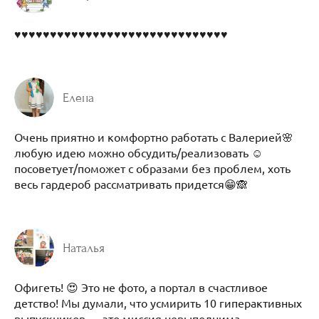
♥♥♥♥♥♥♥♥♥♥♥♥♥♥♥♥♥♥♥♥♥♥♥♥♥♥♥♥♥♥
Елена
Очень приятно и комфортно работать с Валерией🌸
любую идею можно обсудить/реализовать ☺️
посоветует/поможет с образами без проблем, хоть
весь гардероб рассматривать придется😁🙈
Наталья
Офигеть! 😍 Это не фото, а портал в счастливое
детство! Мы думали, что усмирить 10 гиперактивных
выпускников — это миссия невыполнима,